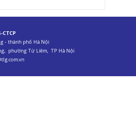
-CTCP
ng - thành phố Hà Nội
ùng, phường Từ Liêm, TP Hà Nội
@tlg.com.vn