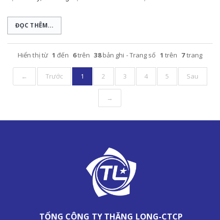
ĐỌC THÊM...
Hiển thị từ
1
đến
6
trên
38
bản ghi - Trang số
1
trên
7
trang
←
Trước
1
2
3
4
5
Sau
→
TỔNG CÔNG TY THĂNG LONG-CTCP