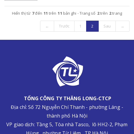
Hiển thị từ
7
đến
11
trên
11
bản ghi - Trang số
2
trên
2
trang
←
Trước
1
2
Sau
→
TỔNG CÔNG TY THĂNG LONG-CTCP
Địa chỉ: Số 72 Nguyễn Chí Thanh - phường Láng -
thành phố Hà Nội
VP giao dịch: Tầng 5, Tòa nhà Tasco, lô HH2-2, Phạm
Hùng, phường Từ Liêm, TP Hà Nội