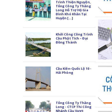
Trình Thiện Nguyện,
Tổng Công Ty Thăng
Long Hỗ Trợ Hộ Gia
Đình Khó Khăn Tại
Huyện [...]
Khởi Công Công Trình
Cầu Phật Tích – Đại
Đồng Thành
Cầu Kiền-Quốc Lộ 10 -
Hải Phòng
Tổng Công Ty Thăng
Long - CTCP Thi Công
Nhánh Cầu Vượt