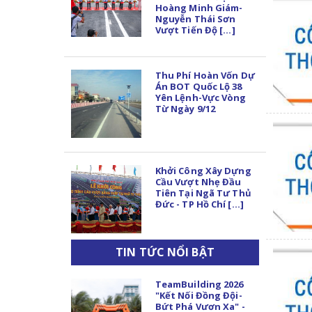
Hoàng Minh Giám-
Nguyễn Thái Sơn
Vượt Tiến Độ [...]
Thu Phí Hoàn Vốn Dự
Án BOT Quốc Lộ 38
Yên Lệnh-Vực Vòng
Từ Ngày 9/12
Khởi Công Xây Dựng
Cầu Vượt Nhẹ Đầu
Tiên Tại Ngã Tư Thủ
Đức - TP Hồ Chí [...]
TIN TỨC NỔI BẬT
TeamBuilding 2026
"Kết Nối Đồng Đội-
Bứt Phá Vươn Xa" -