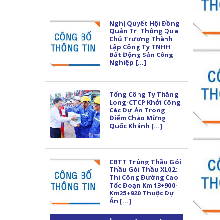
Nghị Quyết Hội Đồng
Quản Trị Thông Qua
Chủ Trương Thành
Lập Công Ty TNHH
Bất Động Sản Công
Nghiệp [...]
Tổng Công Ty Thăng
Long-CTCP Khởi Công
Các Dự Án Trong
Điểm Chào Mừng
Quốc Khánh [...]
CBTT Trúng Thầu Gói
Thầu Gói Thầu XL02:
Thi Công Đường Cao
Tốc Đoạn Km 13+900-
Km25+920 Thuộc Dự
Án [...]