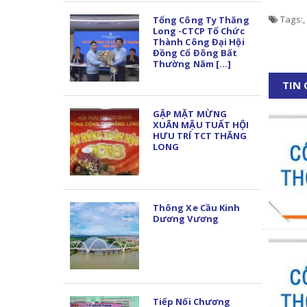
Tags:
,
Tổng Công Ty Thăng
Long -CTCP Tổ Chức
Thành Công Đại Hội
Đồng Cổ Đông Bất
Thường Năm [...]
TIN
GẶP MẶT MỪNG
XUÂN MẬU TUẤT HỘI
HƯU TRÍ TCT THĂNG
LONG
Thông Xe Cầu Kinh
Dương Vương
Tiếp Nối Chương