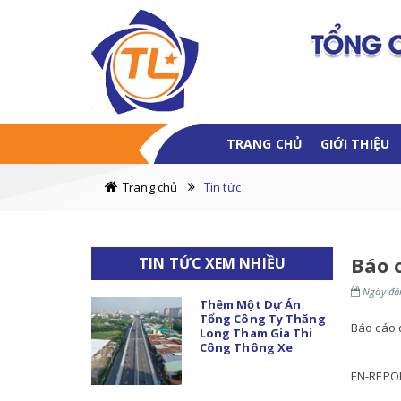
TRANG CHỦ
GIỚI THIỆU
Trang chủ
Tin tức
Báo 
TIN TỨC XEM NHIỀU
Ngày đăn
Thêm Một Dự Án
Tổng Công Ty Thăng
Báo cáo 
Long Tham Gia Thi
Công Thông Xe
EN-REPO