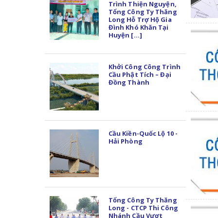
Trình Thiện Nguyện,
Tổng Công Ty Thăng
Long Hỗ Trợ Hộ Gia
Đình Khó Khăn Tại
Huyện [...]
Khởi Công Công Trình
Cầu Phật Tích – Đại
Đồng Thành
Cầu Kiền-Quốc Lộ 10 -
Hải Phòng
Tổng Công Ty Thăng
Long - CTCP Thi Công
Nhánh Cầu Vượt