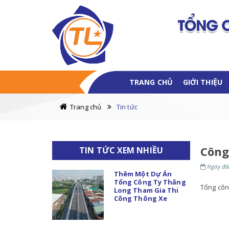
TRANG CHỦ
GIỚI THIỆU
Trang chủ
Tin tức
Công
TIN TỨC XEM NHIỀU
Ngày đăn
Thêm Một Dự Án
Tổng Công Ty Thăng
Tổng côn
Long Tham Gia Thi
Công Thông Xe