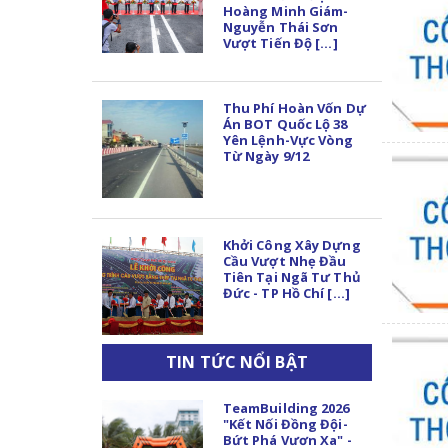
Hoàng Minh Giám-
Nguyễn Thái Sơn
Vượt Tiến Độ [...]
Thu Phí Hoàn Vốn Dự
Án BOT Quốc Lộ 38
Yên Lệnh-Vực Vòng
Từ Ngày 9/12
Khởi Công Xây Dựng
Cầu Vượt Nhẹ Đầu
Tiên Tại Ngã Tư Thủ
Đức - TP Hồ Chí [...]
TIN TỨC NỔI BẬT
TeamBuilding 2026
"Kết Nối Đồng Đội-
Bứt Phá Vươn Xa" -