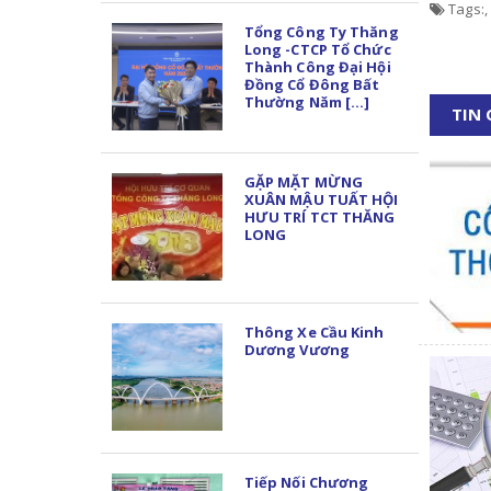
Tags:
,
Tổng Công Ty Thăng
Long -CTCP Tổ Chức
Thành Công Đại Hội
Đồng Cổ Đông Bất
Thường Năm [...]
TIN
GẶP MẶT MỪNG
XUÂN MẬU TUẤT HỘI
HƯU TRÍ TCT THĂNG
LONG
Thông Xe Cầu Kinh
Dương Vương
Tiếp Nối Chương