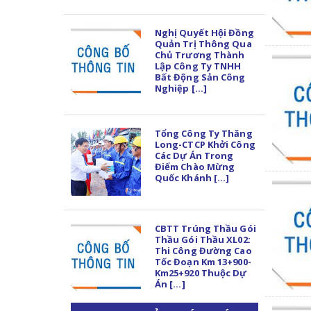
Nghị Quyết Hội Đồng
Quản Trị Thông Qua
Chủ Trương Thành
Lập Công Ty TNHH
Bất Động Sản Công
Nghiệp [...]
Tổng Công Ty Thăng
Long-CTCP Khởi Công
Các Dự Án Trong
Điểm Chào Mừng
Quốc Khánh [...]
CBTT Trúng Thầu Gói
Thầu Gói Thầu XL02:
Thi Công Đường Cao
Tốc Đoạn Km 13+900-
Km25+920 Thuộc Dự
Án [...]