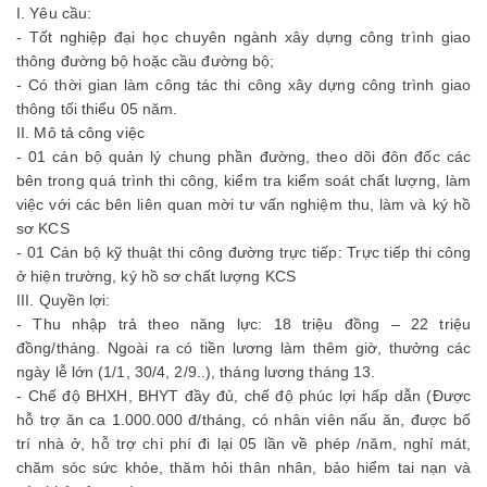
I. Yêu cầu:
- Tốt nghiệp đại học chuyên ngành xây dựng công trình giao
thông đường bộ hoặc cầu đường bộ;
- Có thời gian làm công tác thi công xây dựng công trình giao
thông tối thiểu 05 năm.
II. Mô tả công việc
- 01 cán bộ quản lý chung phần đường, theo dõi đôn đốc các
bên trong quá trình thi công, kiểm tra kiểm soát chất lượng, làm
việc với các bên liên quan mời tư vấn nghiệm thu, làm và ký hồ
sơ KCS
- 01 Cán bộ kỹ thuật thi công đường trực tiếp: Trực tiếp thi công
ở hiện trường, ký hồ sơ chất lượng KCS
III. Quyền lợi:
- Thu nhập trả theo năng lực: 18 triệu đồng – 22 triệu
đồng/tháng. Ngoài ra có tiền lương làm thêm giờ, thưởng các
ngày lễ lớn (1/1, 30/4, 2/9..), tháng lương tháng 13.
- Chế độ BHXH, BHYT đầy đủ, chế độ phúc lợi hấp dẫn (Được
hỗ trợ ăn ca 1.000.000 đ/tháng, có nhân viên nấu ăn, được bố
trí nhà ở, hỗ trợ chi phí đi lại 05 lần về phép /năm, nghỉ mát,
chăm sóc sức khỏe, thăm hỏi thân nhân, bảo hiểm tai nạn và