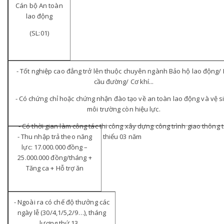
Cán bộ An toàn
lao động
(SL:01)
- Tốt nghiệp cao đẳng trở lên thuộc chuyên ngành Bảo hộ lao động/
cầu đường/ Cơ khí...
- Có chứng chỉ hoặc chứng nhận đào tạo về an toàn lao động và vệ s
môi trường còn hiệu lực.
- Có thời gian làm công tác thi công xây dựng công trình giao thông t
- Thu nhập trả theo năng
thiểu 03 năm
lực: 17.000.000 đồng –
25.000.000 đồng/tháng +
Tăng ca + Hỗ trợ ăn
- Ngoài ra có chế độ thưởng các
ngày lễ (30/4,1/5,2/9…), tháng
lương thứ 13…