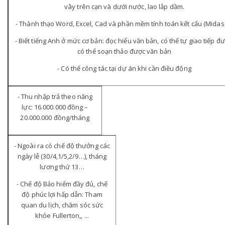
vây trên cạn và dưới nước, lao lắp dầm.
- Thành thạo Word, Excel, Cad và phần mềm tính toán kết cấu (Midas
- Biết tiếng Anh ở mức cơ bản: đọc hiểu văn bản, có thể tự giao tiếp đư
có thể soạn thảo được văn bản
- Có thể công tác tại dự án khi cần điều động
- Thu nhập trả theo năng
lực: 16.000.000 đồng –
20.000.000 đồng/tháng
- Ngoài ra có chế độ thưởng các
ngày lễ (30/4,1/5,2/9…), tháng
lương thứ 13…
- Chế độ Bảo hiểm đầy đủ, chế
độ phúc lợi hấp dẫn: Tham
quan du lịch, chăm sóc sức
khỏe Fullerton,, ...