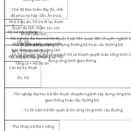
- Chế độ Bảo hiểm đầy đủ, chế
độ phúc lợi hấp dẫn: Ăn trưa,
nhà ở dự án, hỗ trợ đi lại, tham
2
quan du lịch, chăm sóc sức
Kỹ sư nội nghiệp
khỏe Fullerton, ...
- Tốt nghiệp đại học trở lên thuộc hoặc liên quan đến chuyên ngành 
(SL: 02)
- Cơ hội thăng tiến, phát triển
tế xây dựng hoặc xây dựng đường bộ hoặc cầu đường bộ.
- Thu nhập trả theo năng
bản thân tại môi trường làm
lực: 17.000.000 đồng –
3
- Có Từ 05 năm trở lên phụ trách hồ sơ thanh quyết toán công trình 
việc năng động, chuyên nghiệp.
23.000.000 đồng/tháng +
dựng công trình giao thông.
Tăng ca + Hỗ trợ ăn
Cán bộ kỹ thuật
(SL: 02)
- Tốt nghiệp đại học trở lên thuộc chuyên ngành xây dựng công trì
giao thông hoặc cầu đường bộ.
- Từ 05 năm trở lên quản lý thi công công trình cầu đường
- Thu nhập trả theo năng