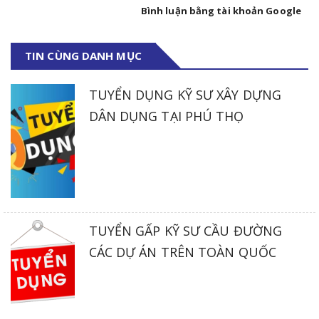
Bình luận bằng tài khoản Google
TIN CÙNG DANH MỤC
TUYỂN DỤNG KỸ SƯ XÂY DỰNG
DÂN DỤNG TẠI PHÚ THỌ
TUYỂN GẤP KỸ SƯ CẦU ĐƯỜNG
CÁC DỰ ÁN TRÊN TOÀN QUỐC