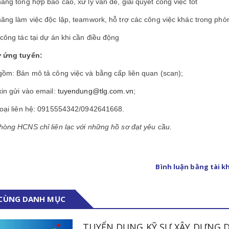
năng tổng hợp báo cáo, xử lý vấn đề, giải quyết công việc tốt
năng làm việc độc lập, teamwork, hỗ trợ các công việc khác trong phò
 công tác tại dự án khi cần điều động
ơ ứng tuyển:
gồm: Bản mô tả công việc và bằng cấp liên quan (scan);
xin gửi vào email:
tuyendung@tlg.com.vn
;
hoại liên hệ: 0915554342/0942641668.
hòng HCNS chỉ liên lạc với những hồ sơ đạt yêu cầu.
Bình luận bằng tài 
 CÙNG DANH MỤC
TUYỂN DỤNG KỸ SƯ XÂY DỰNG 