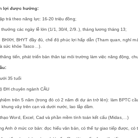
n lợi được hưởng
:
ập trả theo năng lực: 16-20 triệu đồng;
 thưởng các ngày lễ lớn (1/1, 30/4, 2/9..), tháng lương tháng 13;
ộ BHXH, BHYT đầy đủ, chế độ phúc lợi hấp dẫn (Tham quan, nghỉ má
và sức khỏe Tasco…).
thăng tiến, phát triển bản thân tại môi trường làm việc năng động, ch
cầu:
ưới 35 tuổi
 độ ĐH chuyên ngành CẦU
ghiệm trên 5 năm (trong đó có 2 năm đi dự án trở lên): làm BPTC cầ
khung vây trên cạn và dưới nước, lao lắp dầm.
thạo Word, Excel, Cad và phần mềm tính toán kết cấu (Midas,…)
iếng Anh ở mức cơ bản: đọc hiểu văn bản, có thể tự giao tiếp được, c