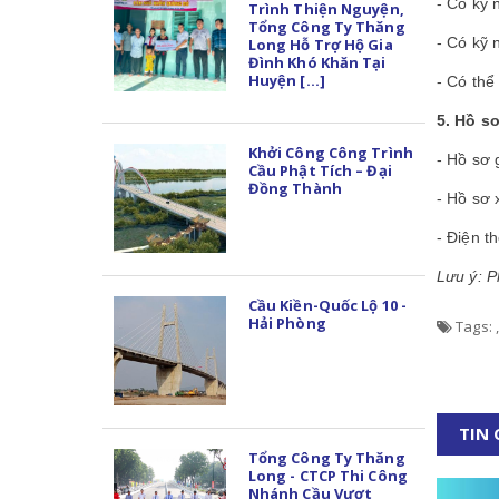
- Có kỹ 
Trình Thiện Nguyện,
Tổng Công Ty Thăng
- Có kỹ 
Long Hỗ Trợ Hộ Gia
Đình Khó Khăn Tại
Huyện [...]
- Có thể
5. Hồ s
Khởi Công Công Trình
- Hồ sơ 
Cầu Phật Tích – Đại
Đồng Thành
- Hồ sơ 
- Điện t
Lưu ý: P
Cầu Kiền-Quốc Lộ 10 -
Hải Phòng
Tags:
,
TIN
Tổng Công Ty Thăng
Long - CTCP Thi Công
Nhánh Cầu Vượt