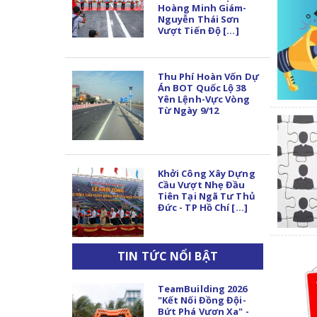
Hoàng Minh Giám-
Nguyễn Thái Sơn
Vượt Tiến Độ [...]
Thu Phí Hoàn Vốn Dự
Án BOT Quốc Lộ 38
Yên Lệnh-Vực Vòng
Từ Ngày 9/12
Khởi Công Xây Dựng
Cầu Vượt Nhẹ Đầu
Tiên Tại Ngã Tư Thủ
Đức - TP Hồ Chí [...]
TIN TỨC NỔI BẬT
TeamBuilding 2026
"Kết Nối Đồng Đội-
Bứt Phá Vươn Xa" -