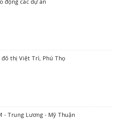
o động các dự án
đô thị Việt Trì, Phú Thọ
M - Trung Lương - Mỹ Thuận