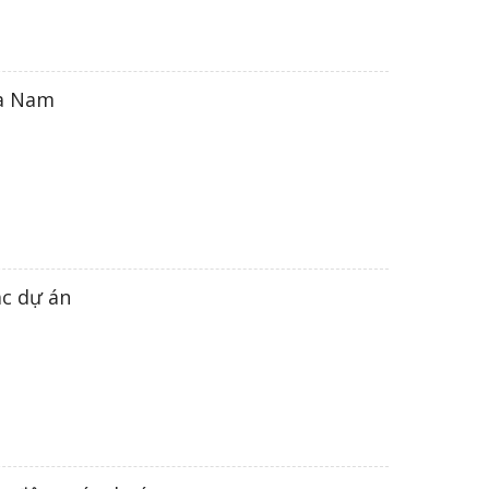
ía Nam
ác dự án