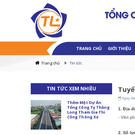
TRANG CHỦ
GIỚI THIỆU
Trang chủ
Tin tức
Tuyể
TIN TỨC XEM NHIỀU
Ngày đăn
Thêm Một Dự Án
Tổng Công Ty Thăng
1. Địa đ
Long Tham Gia Thi
Công Thông Xe
-
Văn ph
2. Số l