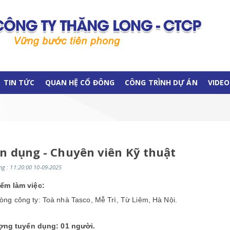
TIN TỨC
QUAN HỆ CỔ ĐÔNG
CÔNG TRÌNH DỰ ÁN
VIDEO
n dụng - Chuyên viên Kỹ thuật
g : 11:20:00 10-09-2025
iểm làm việc:
òng công ty: Toà nhà Tasco, Mễ Trì, Từ Liêm, Hà Nội
.
ượng tuyển dụng
: 01 người.