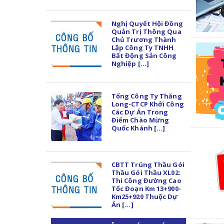
Nghị Quyết Hội Đồng
Quản Trị Thông Qua
Chủ Trương Thành
Lập Công Ty TNHH
Bất Động Sản Công
Nghiệp [...]
Tổng Công Ty Thăng
Long-CTCP Khởi Công
Các Dự Án Trong
Điểm Chào Mừng
Quốc Khánh [...]
CBTT Trúng Thầu Gói
Thầu Gói Thầu XL02:
Thi Công Đường Cao
Tốc Đoạn Km 13+900-
Km25+920 Thuộc Dự
Án [...]