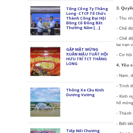
3. Quyề
Tổng Công Ty Thăng
Long -CTCP Tổ Chức
Thành Công Đại Hội
- Thu nh
Đồng Cổ Đông Bất
Thường Năm [...]
- Chế độ
- Chế đ
tai nạn 
GẶP MẶT MỪNG
XUÂN MẬU TUẤT HỘI
-
Cơ hội 
HƯU TRÍ TCT THĂNG
LONG
4. Yêu 
- Nam, d
- Trình
Thông Xe Cầu Kinh
Dương Vương
- Kinh n
hố móng 
- Thành 
- Biết t
Tiếp Nối Chương