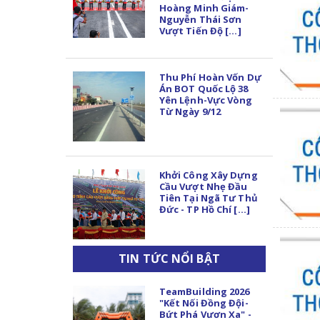
Hoàng Minh Giám-
Nguyễn Thái Sơn
Vượt Tiến Độ [...]
Thu Phí Hoàn Vốn Dự
Án BOT Quốc Lộ 38
Yên Lệnh-Vực Vòng
Từ Ngày 9/12
Khởi Công Xây Dựng
Cầu Vượt Nhẹ Đầu
Tiên Tại Ngã Tư Thủ
Đức - TP Hồ Chí [...]
TIN TỨC NỔI BẬT
TeamBuilding 2026
"Kết Nối Đồng Đội-
Bứt Phá Vươn Xa" -