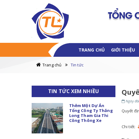
TRANG CHỦ
GIỚI THIỆU
Trang chủ
Tin tức
Quyế
TIN TỨC XEM NHIỀU
Ngày đăn
Thêm Một Dự Án
Tổng Công Ty Thăng
Quyết đị
Long Tham Gia Thi
Công Thông Xe
Chi tiết: