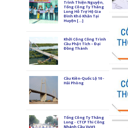
Trình Thiện Nguyện,
Tổng Công Ty Thăng
Long Hỗ Trợ Hộ Gia
Đình Khó Khăn Tại
Huyện [...]
Khởi Công Công Trình
Cầu Phật Tích – Đại
Đồng Thành
Cầu Kiền-Quốc Lộ 10 -
Hải Phòng
Tổng Công Ty Thăng
Long - CTCP Thi Công
Nhánh Cầu Vượt