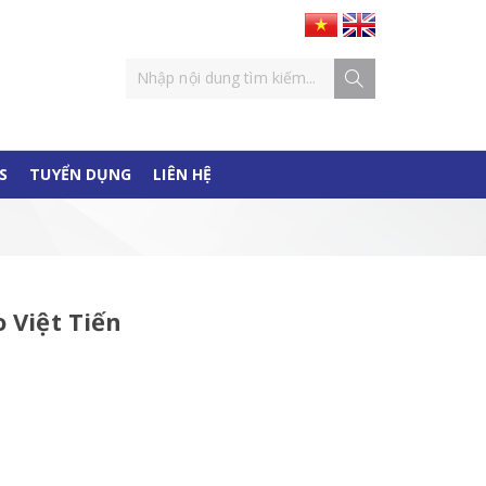
S
TUYỂN DỤNG
LIÊN HỆ
 Việt Tiến