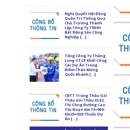
Nghị Quyết Hội Đồng
Quản Trị Thông Qua
Chủ Trương Thành
Lập Công Ty TNHH
Bất Động Sản Công
Nghiệp [...]
Tổng Công Ty Thăng
Long-CTCP Khởi Công
Các Dự Án Trong
Điểm Chào Mừng
Quốc Khánh [...]
CBTT Trúng Thầu Gói
Thầu Gói Thầu XL02:
Thi Công Đường Cao
Tốc Đoạn Km 13+900-
Km25+920 Thuộc Dự
Án [...]