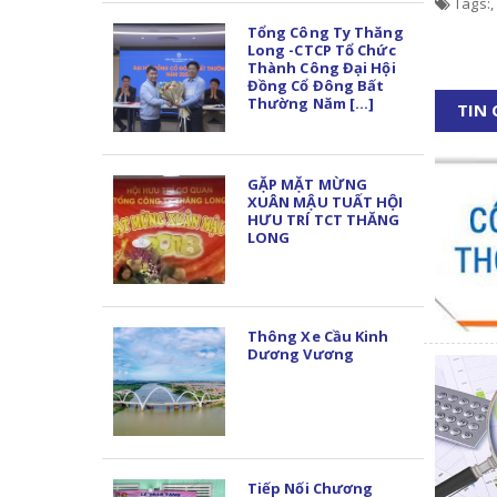
Tags:
,
Tổng Công Ty Thăng
Long -CTCP Tổ Chức
Thành Công Đại Hội
Đồng Cổ Đông Bất
Thường Năm [...]
TIN
GẶP MẶT MỪNG
XUÂN MẬU TUẤT HỘI
HƯU TRÍ TCT THĂNG
LONG
Thông Xe Cầu Kinh
Dương Vương
Tiếp Nối Chương